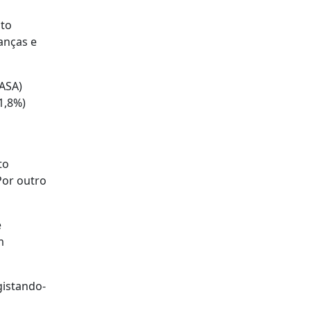
nto
anças e
CASA)
1,8%)
to
Por outro
e
m
gistando-