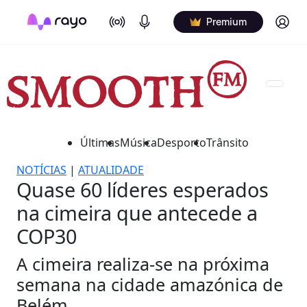
On Air
Podcasts
Log in
Premium
Últimas
Música
Desporto
Trânsito
NOTÍCIAS
|
ATUALIDADE
Quase 60 líderes esperados
na cimeira que antecede a
COP30
A cimeira realiza-se na próxima
semana na cidade amazónica de
Belém.