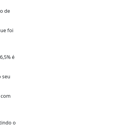
co de
ue foi
16,5% é
o seu
s com
tindo o