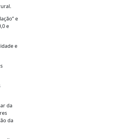
ural.
lação” e
,0 e
sidade e
is
s
sar da
res
rão da