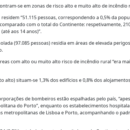
ontram-se em zonas de risco alto e muito alto de incêndio r
lto residem “51.115 pessoas, correspondendo a 0,5% da popu
comparado com o total do Continente: respetivamente, 210
(até aos 14 anos)”.
solada (97.085 pessoas) residia em áreas de elevada perigo
o.
reas com alto ou muito alto risco de incêndio rural “era ma
to alto) situam-se 1,3% dos edifícios e 0,8% dos alojamento
corporações de bombeiros estão espalhadas pelo país, “ape
litana do Porto”, enquanto os estabelecimentos hospitala
eas metropolitanas de Lisboa e Porto, acompanhando o pad