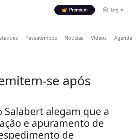
Premium
Log in
staques
Passatempos
Notícias
Vídeos
Agenda
demitem-se após
do Salabert alegam que a
liação e apuramento de
 despedimento de