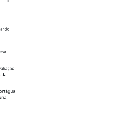
cardo
s
esa
valiação
tada
Mortágua
ria,