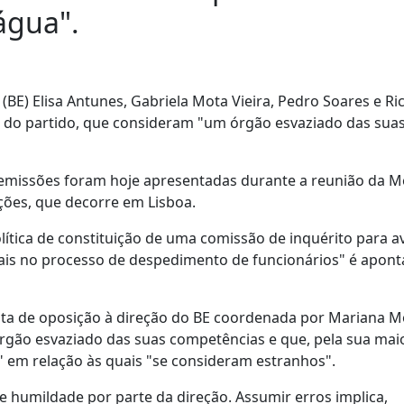
 água".
E) Elisa Antunes, Gabriela Mota Vieira, Pedro Soares e Ri
a do partido, que consideram "um órgão esvaziado das sua
emissões foram hoje apresentadas durante a reunião da M
ções, que decorre em Lisboa.
lítica de constituição de uma comissão de inquérito para a
uais no processo de despedimento de funcionários" é apon
ista de oposição à direção do BE coordenada por Mariana 
gão esvaziado das suas competências e que, pela sua maio
" em relação às quais "se consideram estranhos".
e humildade por parte da direção. Assumir erros implica,