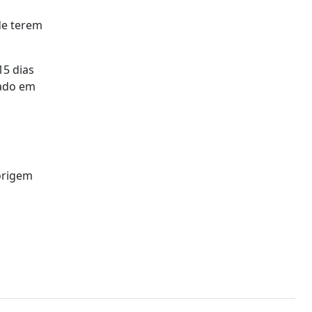
de terem
15 dias
zado em
origem