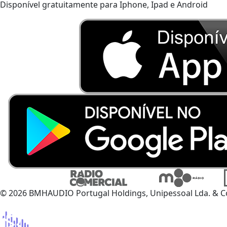
Disponível gratuitamente para Iphone, Ipad e Android
© 2026 BMHAUDIO Portugal Holdings, Unipessoal Lda. & C