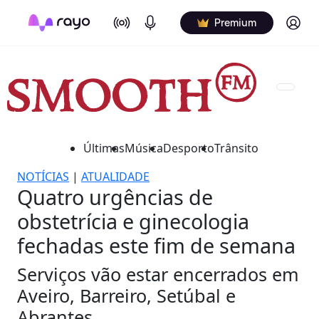
On Air
Podcasts
Log in
Premium
Últimas
Música
Desporto
Trânsito
NOTÍCIAS
|
ATUALIDADE
Quatro urgências de
obstetrícia e ginecologia
fechadas este fim de semana
Serviços vão estar encerrados em
Aveiro, Barreiro, Setúbal e
Abrantes.