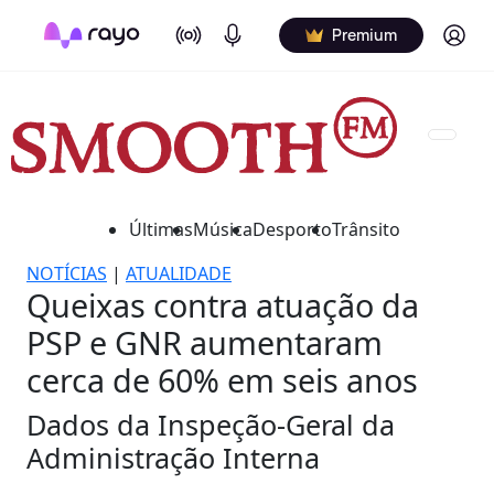
On Air
Podcasts
Log in
Premium
Últimas
Música
Desporto
Trânsito
NOTÍCIAS
|
ATUALIDADE
Queixas contra atuação da
PSP e GNR aumentaram
cerca de 60% em seis anos
Dados da Inspeção-Geral da
Administração Interna