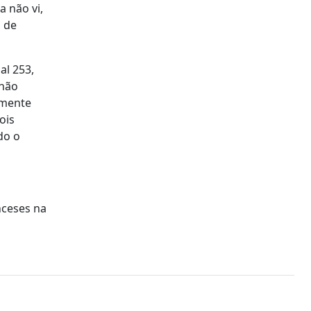
a não vi,
s de
al 253,
 não
amente
ois
do o
nceses na