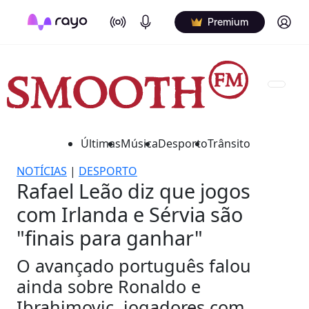
On Air
Podcasts
Log in
Premium
Últimas
Música
Desporto
Trânsito
NOTÍCIAS
|
DESPORTO
Rafael Leão diz que jogos
com Irlanda e Sérvia são
"finais para ganhar"
O avançado português falou
ainda sobre Ronaldo e
Ibrahimovic, jogadores com