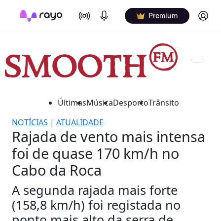
On Air
Podcasts
Log in
Premium
Últimas
Música
Desporto
Trânsito
NOTÍCIAS
|
ATUALIDADE
Rajada de vento mais intensa
foi de quase 170 km/h no
Cabo da Roca
A segunda rajada mais forte
(158,8 km/h) foi registada no
ponto mais alto da serra de