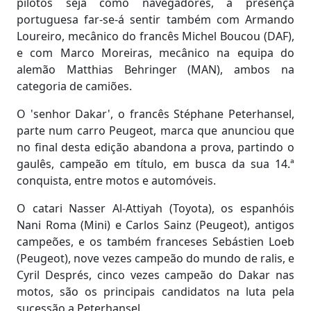
pilotos seja como navegadores, a presença
portuguesa far-se-á sentir também com Armando
Loureiro, mecânico do francês Michel Boucou (DAF),
e com Marco Moreiras, mecânico na equipa do
alemão Matthias Behringer (MAN), ambos na
categoria de camiões.
O 'senhor Dakar', o francês Stéphane Peterhansel,
parte num carro Peugeot, marca que anunciou que
no final desta edição abandona a prova, partindo o
gaulês, campeão em título, em busca da sua 14.ª
conquista, entre motos e automóveis.
O catari Nasser Al-Attiyah (Toyota), os espanhóis
Nani Roma (Mini) e Carlos Sainz (Peugeot), antigos
campeões, e os também franceses Sebástien Loeb
(Peugeot), nove vezes campeão do mundo de ralis, e
Cyril Després, cinco vezes campeão do Dakar nas
motos, são os principais candidatos na luta pela
sucessão a Peterhansel.