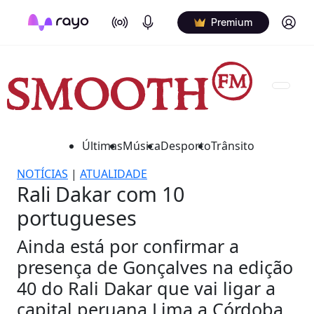
On Air
Podcasts
Log in
Premium
Últimas
Música
Desporto
Trânsito
NOTÍCIAS
|
ATUALIDADE
Rali Dakar com 10
portugueses
Ainda está por confirmar a
presença de Gonçalves na edição
40 do Rali Dakar que vai ligar a
capital peruana Lima a Córdoba.