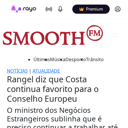
On Air
Podcasts
Log in
Premium
Últimas
Música
Desporto
Trânsito
NOTÍCIAS
|
ATUALIDADE
Rangel diz que Costa
continua favorito para o
Conselho Europeu
O ministro dos Negócios
Estrangeiros sublinha que é
preciso continuar a trabalhar até