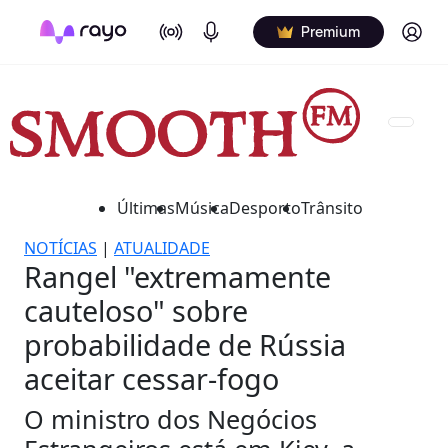
On Air
Podcasts
Log in
Premium
Últimas
Música
Desporto
Trânsito
NOTÍCIAS
|
ATUALIDADE
Rangel "extremamente
cauteloso" sobre
probabilidade de Rússia
aceitar cessar-fogo
O ministro dos Negócios