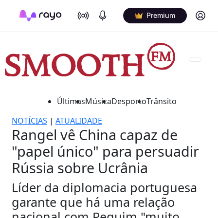
On Air
Podcasts
Log in
Premium
Últimas
Música
Desporto
Trânsito
NOTÍCIAS
|
ATUALIDADE
Rangel vê China capaz de
"papel único" para persuadir
Rússia sobre Ucrânia
Líder da diplomacia portuguesa
garante que há uma relação
nacional com Pequim "muito