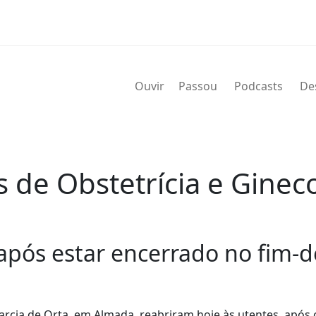
Ouvir
Passou
Podcasts
De
 de Obstetrícia e Ginec
 após estar encerrado no fim-
arcia de Orta, em Almada, reabriram hoje às utentes, após 