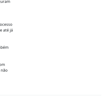
eguram
rocesso
 até já
ambém
com
, não