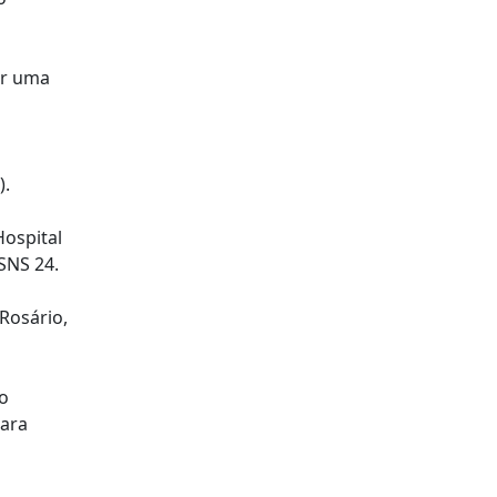
or uma
).
Hospital
SNS 24.
Rosário,
o
para