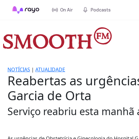
On Air
Podcasts
NOTÍCIAS
|
ATUALIDADE
Reabertas as urgências
Garcia de Orta
Serviço reabriu esta manhã
As urgências de Obstetrícia e Ginecologia do Hospital G