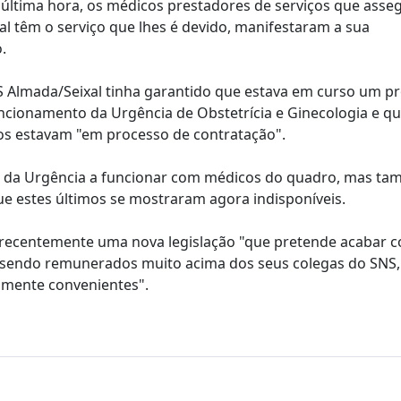
à última hora, os médicos prestadores de serviços que ass
l têm o serviço que lhes é devido, manifestaram a sua
.
S Almada/Seixal tinha garantido que estava em curso um p
cionamento da Urgência de Obstetrícia e Ginecologia e que
os estavam "em processo de contratação".
as da Urgência a funcionar com médicos do quadro, mas t
ue estes últimos se mostraram agora indisponíveis.
 recentemente uma nova legislação "que pretende acabar 
ue, sendo remunerados muito acima dos seus colegas do SNS
lmente convenientes".