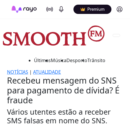
On Air
Podcasts
Log in
Premium
Últimas
Música
Desporto
Trânsito
NOTÍCIAS
|
ATUALIDADE
Recebeu mensagem do SNS
para pagamento de dívida? É
fraude
Vários utentes estão a receber
SMS falsas em nome do SNS.