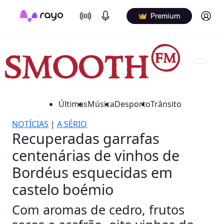
On Air
Podcasts
Log in
Premium
Últimas
Música
Desporto
Trânsito
NOTÍCIAS
|
A SÉRIO
Recuperadas garrafas
centenárias de vinhos de
Bordéus esquecidas em
castelo boémio
Com aromas de cedro, frutos