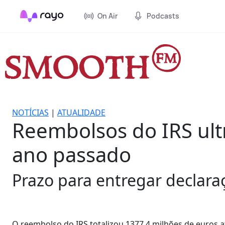
On Air
Podcasts
NOTÍCIAS
|
ATUALIDADE
Reembolsos do IRS ult
ano passado
Prazo para entregar declara
O reembolso do IRS totalizou 1377,4 milhões de euros 