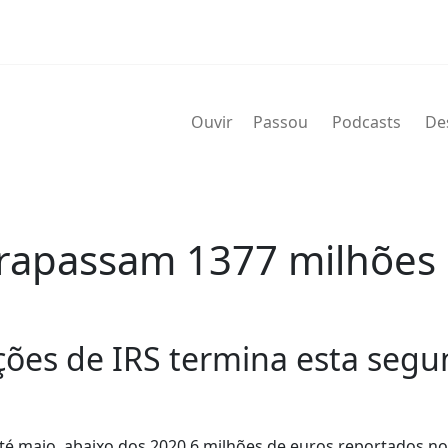
Ouvir
Passou
Podcasts
De
rapassam 1377 milhões 
ções de IRS termina esta segun
até maio, abaixo dos 2020,6 milhões de euros reportados 