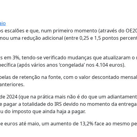
aio
os escalões e que, num primeiro momento (através do OE20
mou uma redução adicional (entre 0,25 e 1,5 pontos percent
dos em 3%, tendo-se verificado mudanças que atualizaram o
ecífica (após vários anos ‘congelada’ nos 4.104 euros).
tabelas de retenção na fonte, com o valor descontado mens
anteriores.
de 2024 (que na prática mais não é do que um adiantamen
de pagar a totalidade do IRS devido no momento da entrega
u do imposto que ainda haja a pagar.
es de euros até maio, um aumento de 13,2% face ao mesmo p