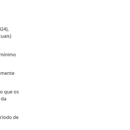
24),
uais)
 mínimo
almente
to que os
 da
eríodo de