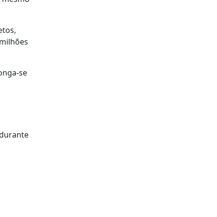
etos,
 milhões
longa-se
 durante