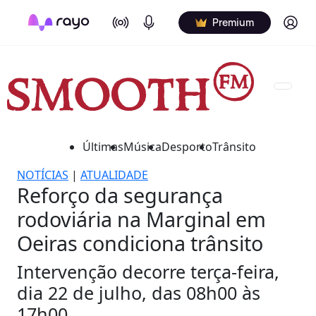
On Air
Podcasts
Log in
Premium
Últimas
Música
Desporto
Trânsito
NOTÍCIAS
|
ATUALIDADE
Reforço da segurança
rodoviária na Marginal em
Oeiras condiciona trânsito
Intervenção decorre terça-feira,
dia 22 de julho, das 08h00 às
17h00.