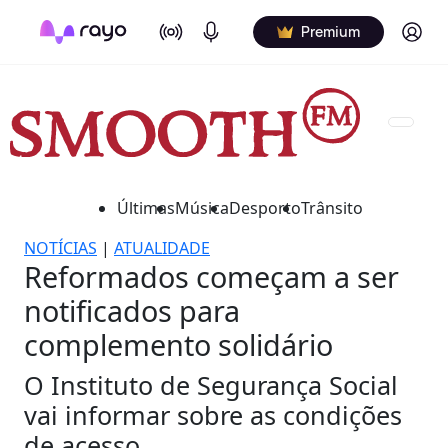
On Air
Podcasts
Log in
Premium
Últimas
Música
Desporto
Trânsito
NOTÍCIAS
|
ATUALIDADE
Reformados começam a ser
notificados para
complemento solidário
O Instituto de Segurança Social
vai informar sobre as condições
de acesso.