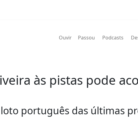
Ouvir
Passou
Podcasts
De
veira às pistas pode ac
loto português das últimas p