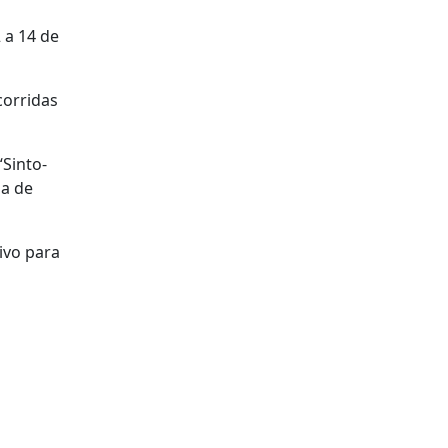
 a 14 de
corridas
“Sinto-
ia de
ivo para