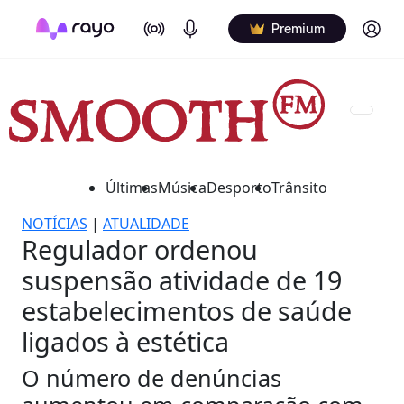
On Air
Podcasts
Log in
Premium
Últimas
Música
Desporto
Trânsito
NOTÍCIAS
|
ATUALIDADE
Regulador ordenou
suspensão atividade de 19
estabelecimentos de saúde
ligados à estética
O número de denúncias