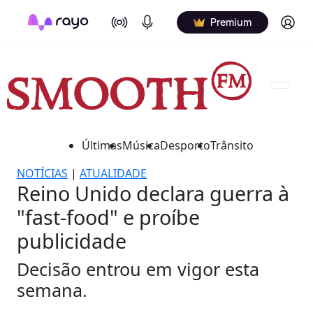
On Air
Podcasts
Log in
Premium
Últimas
Música
Desporto
Trânsito
NOTÍCIAS
|
ATUALIDADE
Reino Unido declara guerra à
"fast-food" e proíbe
publicidade
Decisão entrou em vigor esta
semana.