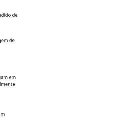
pedido de
agem de
egam em
almente
ram