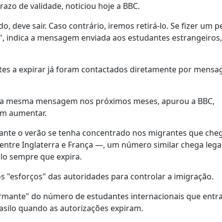
azo de validade, noticiou hoje a BBC.
, deve sair. Caso contrário, iremos retirá-lo. Se fizer um 
te", indica a mensagem enviada aos estudantes estrangeiros,
estes a expirar já foram contactados diretamente por mens
er a mesma mensagem nos próximos meses, apurou a BBC,
am aumentar.
urante o verão se tenha concentrado nos migrantes que ch
ntre Inglaterra e França —, um número similar chega leg
ilo sempre que expira.
os "esforços" das autoridades para controlar a imigração.
larmante" do número de estudantes internacionais que ent
 asilo quando as autorizações expiram.