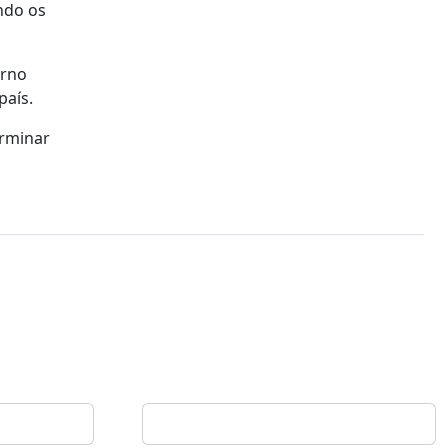
ndo os
erno
país.
erminar