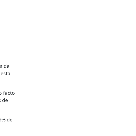
s de
 esta
o facto
s de
39% de