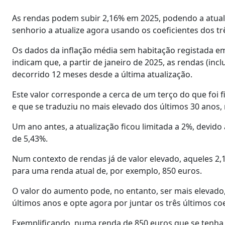
As rendas podem subir 2,16% em 2025, podendo a atuali
senhorio a atualize agora usando os coeficientes dos t
Os dados da inflação média sem habitação registada em a
indicam que, a partir de janeiro de 2025, as rendas (in
decorrido 12 meses desde a última atualização.
Este valor corresponde a cerca de um terço do que foi 
e que se traduziu no mais elevado dos últimos 30 anos, 
Um ano antes, a atualização ficou limitada a 2%, devido
de 5,43%.
Num contexto de rendas já de valor elevado, aqueles 2,
para uma renda atual de, por exemplo, 850 euros.
O valor do aumento pode, no entanto, ser mais elevado,
últimos anos e opte agora por juntar os três últimos c
Exemplificando, numa renda de 850 euros que se tenha m