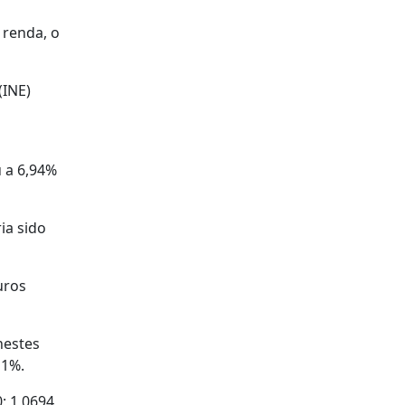
 renda, o
(INE)
u a 6,94%
ia sido
uros
nestes
11%.
; 1,0694