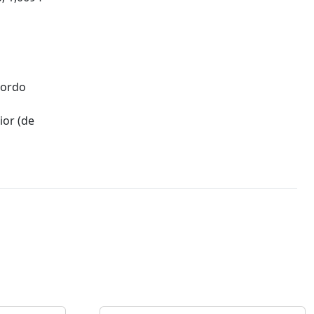
cordo
ior (de