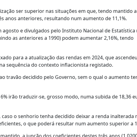
zação ser superior nas situações em que, tendo mantido a
rês anos anteriores, resultando num aumento de 11,1%.
gosto e divulgados pelo Instituto Nacional de Estatística 
cluindo as anteriores a 1990) podem aumentar 2,16%, tendo
fixado para a atualização das rendas em 2024, que ascende
na sequência do contexto inflacionista registado.
 ao travão decidido pelo Governo, sem o qual o aumento ter
16% irão traduzir-se, grosso modo, numa subida de 18,36 e
 caso o senhorio tenha decidido deixar a renda inalterada 
oeficientes, o que poderá resultar num aumento superior a 
antido, a junção dos coeficientes destes três anos (1,0200