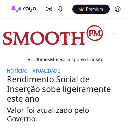
On Air
Podcasts
Log in
Premium
Últimas
Música
Desporto
Trânsito
NOTÍCIAS
|
ATUALIDADE
Rendimento Social de
Inserção sobe ligeiramente
este ano
Valor foi atualizado pelo
Governo.