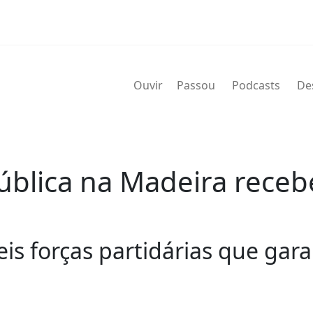
Ouvir
Passou
Podcasts
De
blica na Madeira recebe
seis forças partidárias que gar