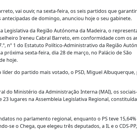
eto, vai ouvir, na sexta-feira, os seis partidos que garant
is antecipadas de domingo, anunciou hoje o seu gabinete.
ia Legislativa da Região Autónoma da Madeira, o represent
selheiro Ireneu Cabral Barreto, em conformidade com os a
7.º, nº 1 do Estatuto Político-Administrativo da Região Aut
a próxima sexta-feira, dia 28 de março, no Palácio de São
de hoje.
o líder do partido mais votado, o PSD, Miguel Albuquerque, 
l do Ministério da Administração Interna (MAI), os sociais
 23 lugares na Assembleia Legislativa Regional, constituíd
ndatos no parlamento regional, enquanto o PS teve 15,64% 
indo-se o Chega, que elegeu três deputados, a IL e o CDS-PP