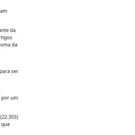
iram
ante da
rtigos
ónoma da
para ser
-
a por um
(22.355)
, que