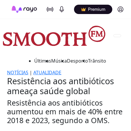
On Air
Podcasts
Log in
Premium
Últimas
Música
Desporto
Trânsito
NOTÍCIAS
|
ATUALIDADE
Resistência aos antibióticos
ameaça saúde global
Resistência aos antibióticos
aumentou em mais de 40% entre
2018 e 2023, segundo a OMS.