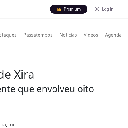
Premium
Log in
staques
Passatempos
Notícias
Vídeos
Agenda
de Xira
ente que envolveu oito
oa, foi