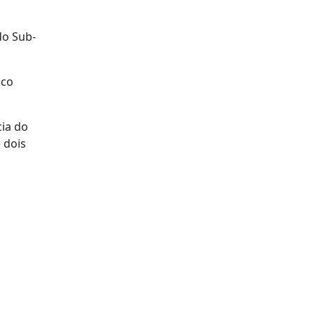
do Sub-
nco
cia do
 dois