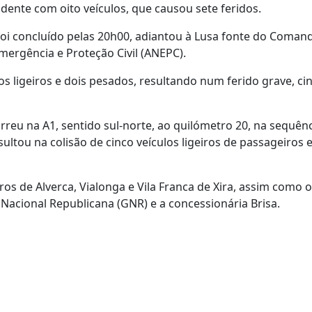
idente com oito veículos, que causou sete feridos.
foi concluído pelas 20h00, adiantou à Lusa fonte do Coman
mergência e Proteção Civil (ANEPC).
os ligeiros e dois pesados, resultando num ferido grave, ci
rreu na A1, sentido sul-norte, ao quilómetro 20, na sequên
ltou na colisão de cinco veículos ligeiros de passageiros e
ros de Alverca, Vialonga e Vila Franca de Xira, assim como o
Nacional Republicana (GNR) e a concessionária Brisa.