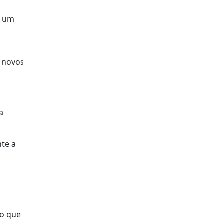
s
m um
o
s novos
a
te a
 o que