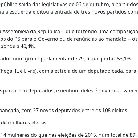
ública saída das legislativas de 06 de outubro, a partir do
ia à esquerda e ditou a entrada de três novos partidos co
 à Assembleia da República -- que foi tendo uma composiçã
dos do PS para o Governo ou de renúncias ao mandato -- o
sponde a 40,4%.
tados num grupo parlamentar de 79, o que perfaz 53,1%.
Chega, IL e Livre), com a estreia de um deputado cada, para 
 para cinco deputados, e nenhum deles é novo relativamen
bancada, com 37 novos deputados entre os 108 eleitos.
de mulheres eleitas.
 14 mulheres do que nas eleições de 2015, num total de 89,