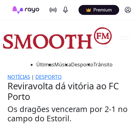
On Air
Podcasts
Log in
Premium
Últimas
Música
Desporto
Trânsito
NOTÍCIAS
|
DESPORTO
Reviravolta dá vitória ao FC
Porto
Os dragões venceram por 2-1 no
campo do Estoril.