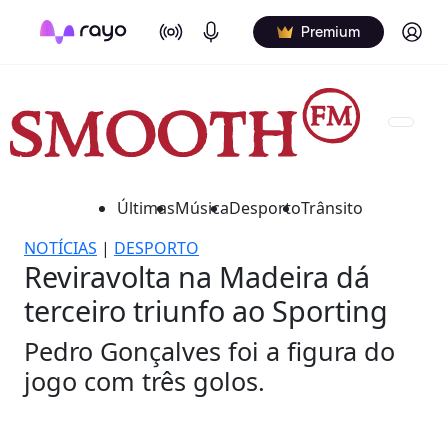
On Air
Podcasts
Log in
Premium
Últimas
Música
Desporto
Trânsito
NOTÍCIAS
|
DESPORTO
Reviravolta na Madeira dá
terceiro triunfo ao Sporting
Pedro Gonçalves foi a figura do
jogo com três golos.