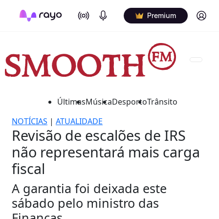
On Air
Podcasts
Log in
Premium
Últimas
Música
Desporto
Trânsito
NOTÍCIAS
|
ATUALIDADE
Revisão de escalões de IRS
não representará mais carga
fiscal
A garantia foi deixada este
sábado pelo ministro das
Finanças.