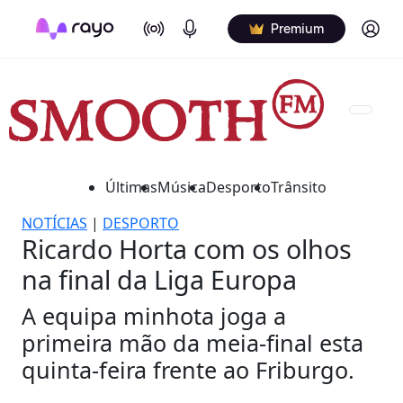
On Air
Podcasts
Log in
Premium
Últimas
Música
Desporto
Trânsito
NOTÍCIAS
|
DESPORTO
Ricardo Horta com os olhos
na final da Liga Europa
A equipa minhota joga a
primeira mão da meia-final esta
quinta-feira frente ao Friburgo.