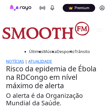
On Air
Podcasts
Log in
Premium
Últimas
Música
Desporto
Trânsito
NOTÍCIAS
|
ATUALIDADE
Risco da epidemia de Ébola
na RDCongo em nível
máximo de alerta
O alerta é da Organização
Mundial da Saúde.