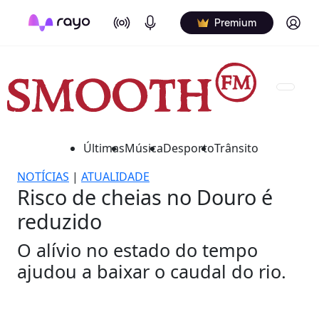
On Air
Podcasts
Log in
Premium
Últimas
Música
Desporto
Trânsito
NOTÍCIAS
|
ATUALIDADE
Risco de cheias no Douro é
reduzido
O alívio no estado do tempo
ajudou a baixar o caudal do rio.