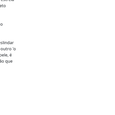
eto
 o
slindar
outro 'o
pele, é
ção que