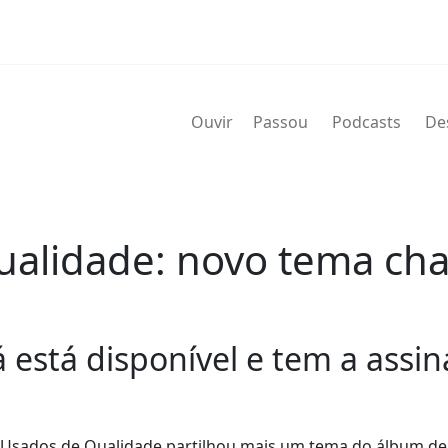
Ouvir
Passou
Podcasts
De
ualidade: novo tema ch
 está disponível e tem a assi
 os Usados de Qualidade partilhou mais um tema do álbum de