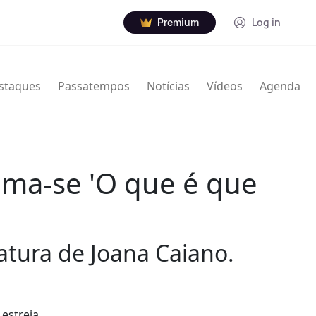
Premium
Log in
staques
Passatempos
Notícias
Vídeos
Agenda
ama-se 'O que é que
natura de Joana Caiano.
 estreia