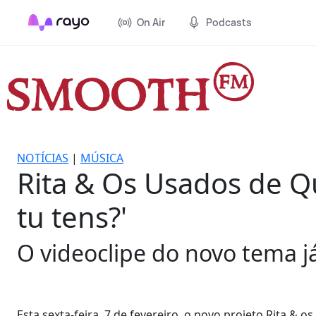
On Air
Podcasts
NOTÍCIAS
|
MÚSICA
Rita & Os Usados de Q
tu tens?'
O videoclipe do novo tema já
Esta sexta-feira, 7 de fevereiro, o novo projeto Rita &