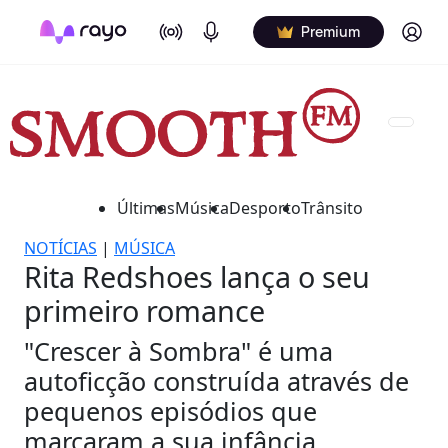
On Air
Podcasts
Log in
Premium
Últimas
Música
Desporto
Trânsito
NOTÍCIAS
|
MÚSICA
Rita Redshoes lança o seu
primeiro romance
"Crescer à Sombra" é uma
autoficção construída através de
pequenos episódios que
marcaram a sua infância.