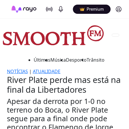
On Air
Podcasts
Log in
Premium
Últimas
Música
Desporto
Trânsito
NOTÍCIAS
|
ATUALIDADE
River Plate perde mas está na
final da Libertadores
Apesar da derrota por 1-0 no
terreno do Boca, o River Plate
segue para a final onde pode
encontrar o Flamengo de Jorge