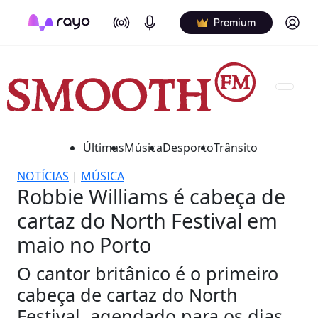
On Air
Podcasts
Log in
Premium
Últimas
Música
Desporto
Trânsito
NOTÍCIAS
|
MÚSICA
Robbie Williams é cabeça de
cartaz do North Festival em
maio no Porto
O cantor britânico é o primeiro
cabeça de cartaz do North
Festival, agendado para os dias