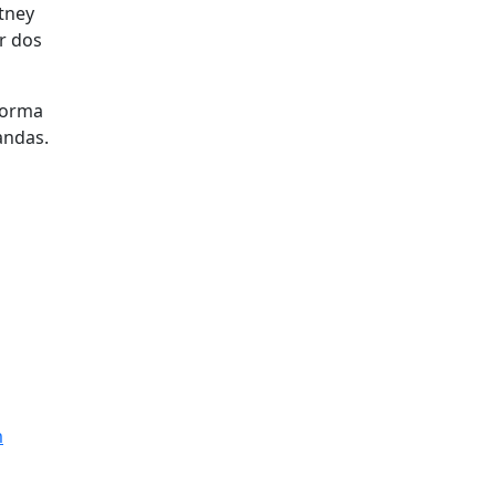
tney
er dos
forma
andas.
m