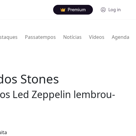
Premium
Log in
staques
Passatempos
Notícias
Vídeos
Agenda
dos Stones
 dos Led Zeppelin lembrou-
ita