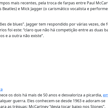
mpos mais recentes, pela troca de farpas entre Paul McCar
s Beatles) e Mick Jagger (o carismático vocalista e perform
s de blues”. Jagger tem respondido por várias vezes, de 
os foi este: “claro que não há competição entre as duas b
s e a outra não existe”.
ra
nhece os dois há mais de 50 anos e desvaloriza a picardia,
e
ualquer guerra. Eles conhecem-se desde 1963 e adoram-se
a as tréguas: McCartney “devia tocar baixo nos Stones”.