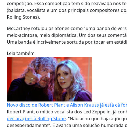
competição. Essa competição tem sido reavivada nos te
(baixista, vocalista e um dos principais compositores do
Rolling Stones).
McCartney rotulou os Stones como “uma banda de versõe
meio-acintosa, meio diplomática. Um dos seus comentári
Uma banda é incrivelmente sortuda por tocar em estádio
Leia também
Novo disco de Robert Plant e Alison Krauss já está cá fo
Robert Plant, o mítico vocalista dos Led Zeppelin, já co
declarações à Rolling Stone
. “Não acho que haja aqui q
desesperadamente”. E avança uma solução humorada par