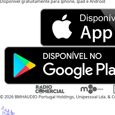
Disponível gratuitamente para Iphone, Ipad e Android
© 2026 BMHAUDIO Portugal Holdings, Unipessoal Lda. & C