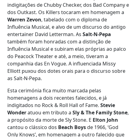
indigitações de Chubby Checker, dos Bad Company e
dos Outkast. Os Killers tocaram em homenagem a
Warren Zevon
, tabelado com o diploma de
Influência Musical, e alvo de um discurso do antigo
entertainer David Letterman. As
Salt-N-Pepa
também foram honradas com a distinção de
Influência Musical e subiram elas próprias ao palco
do Peacock Theater e até, a meio, tiveram a
companhia das En Vogue. A influenciada Missy
Elliott puxou dos dotes orais para o discurso sobre
as Salt-N-Pepa.
Esta cerimónia fica muito marcada pelas
homenagens a dois recentes falecidos, e já
indigitados no Rock & Roll Hall of Fame.
Stevie
Wonder
atuou em tributo a
Sly & The Family Stone
,
a propósito da morte de Sly Stone. E
Elton John
cantou o clássico dos
Beach Boys
de 1966, ‘God
Only Knows’, em homenagem a outro falecido que