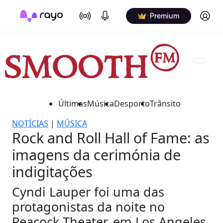
On Air
Podcasts
Log in
Premium
Últimas
Música
Desporto
Trânsito
NOTÍCIAS
|
MÚSICA
Rock and Roll Hall of Fame: as
imagens da cerimónia de
indigitações
Cyndi Lauper foi uma das
protagonistas da noite no
Peacock Theater, em Los Angeles.