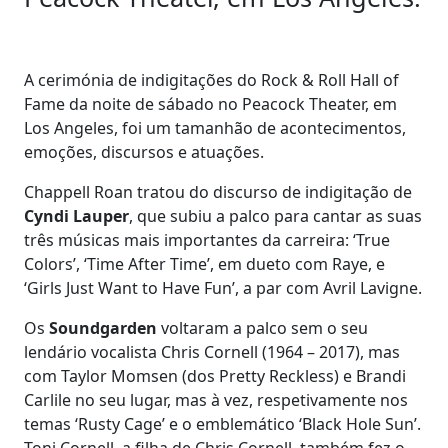
A cerimónia de indigitações do Rock & Roll Hall of
Fame da noite de sábado no Peacock Theater, em
Los Angeles, foi um tamanhão de acontecimentos,
emoções, discursos e atuações.
Chappell Roan tratou do discurso de indigitação de
Cyndi Lauper
, que subiu a palco para cantar as suas
três músicas mais importantes da carreira: ‘True
Colors’, ‘Time After Time’, em dueto com Raye, e
‘Girls Just Want to Have Fun’, a par com Avril Lavigne.
Os
Soundgarden
voltaram a palco sem o seu
lendário vocalista Chris Cornell (1964 – 2017), mas
com Taylor Momsen (dos Pretty Reckless) e Brandi
Carlile no seu lugar, mas à vez, respetivamente nos
temas ‘Rusty Cage’ e o emblemático ‘Black Hole Sun’.
Toni Cornell, a filha de Chris Cornell, também fez o