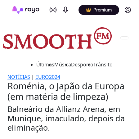
On Air
Podcasts
Log in
Premium
Últimas
Música
Desporto
Trânsito
NOTÍCIAS
|
EURO2024
Roménia, o Japão da Europa
(em matéria de limpeza)
Balneário da Allianz Arena, em
Munique, imaculado, depois da
eliminação.