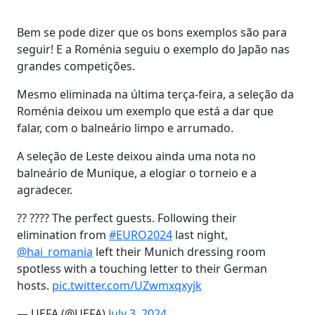
Bem se pode dizer que os bons exemplos são para
seguir! E a Roménia seguiu o exemplo do Japão nas
grandes competições.
Mesmo eliminada na última terça-feira, a seleção da
Roménia deixou um exemplo que está a dar que
falar, com o balneário limpo e arrumado.
A seleção de Leste deixou ainda uma nota no
balneário de Munique, a elogiar o torneio e a
agradecer.
?? ???? The perfect guests. Following their
elimination from
#EURO2024
last night,
@hai_romania
left their Munich dressing room
spotless with a touching letter to their German
hosts.
pic.twitter.com/UZwmxqxyjk
— UEFA (@UEFA)
July 3, 2024