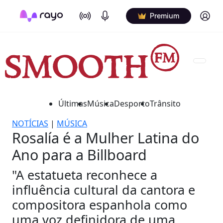
On Air
Podcasts
Log in
Premium
Últimas
Música
Desporto
Trânsito
NOTÍCIAS
|
MÚSICA
Rosalía é a Mulher Latina do
Ano para a Billboard
"A estatueta reconhece a
influência cultural da cantora e
compositora espanhola como
uma voz definidora de uma