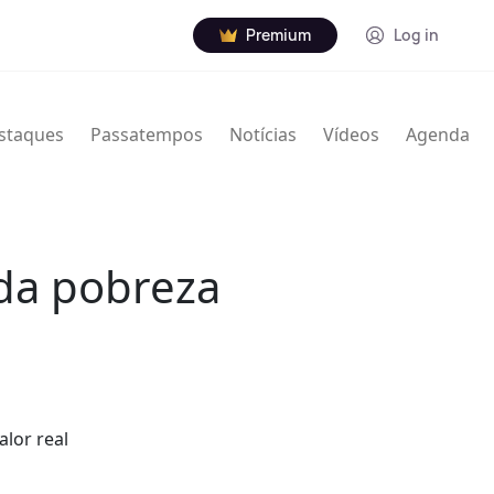
Premium
Log in
staques
Passatempos
Notícias
Vídeos
Agenda
 da pobreza
lor real