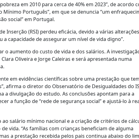
e pobreza em 2010 para cerca de 40% em 2023”, de acordo 
o Mínimo Português”, em que se denuncia “um enfraquec
ão social” em Portugal.
 Inserção (RSI) perdeu eficácia, devido a várias alteraçõe
u a capacidade de assegurar um nível de vida digno”.
 o aumento do custo de vida e dos salários. A investigação
Clara Oliveira e Jorge Caleiras e será apresentada numa
a.
te em evidências científicas sobre uma prestação que tem
as”, afirma o diretor do Observatório de Desigualdades do I
 a divulgação do estudo. As conclusões apontam para a
er a função de “rede de segurança social” e ajustá-lo à re
o salário mínimo nacional e a criação de critérios de cálc
o de vida. “As famílias com crianças beneficiam de alguma
s a prestação recebida pelos pais continua abaixo do lim