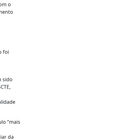
com o
imento
s
 foi
 sido
SCTE,
alidade
ulo “mais
iar da