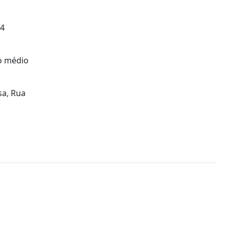
 4
o médio
sa, Rua