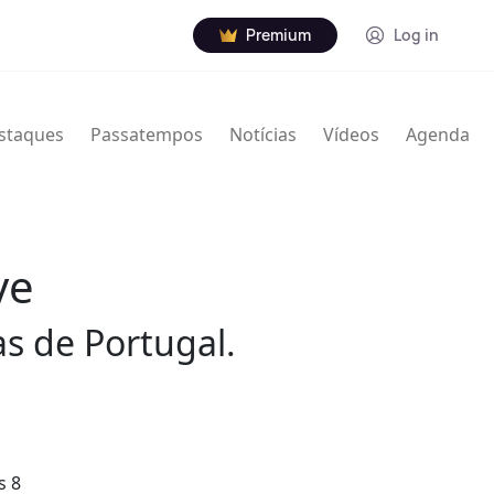
Premium
Log in
staques
Passatempos
Notícias
Vídeos
Agenda
ve
as de Portugal.
s 8