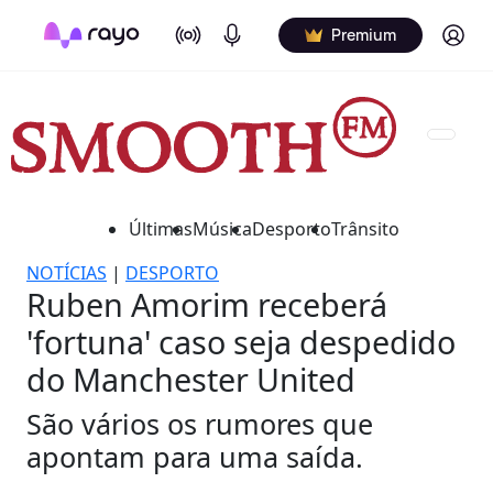
On Air
Podcasts
Log in
Premium
Últimas
Música
Desporto
Trânsito
NOTÍCIAS
|
DESPORTO
Ruben Amorim receberá
'fortuna' caso seja despedido
do Manchester United
São vários os rumores que
apontam para uma saída.