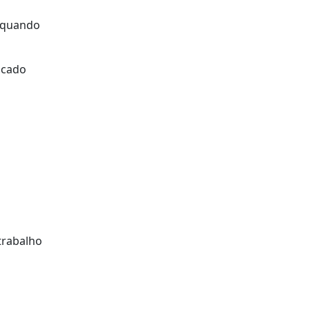
, quando
ficado
trabalho