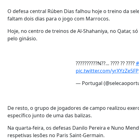
O defesa central Rúben Dias falhou hoje o treino da sel
faltam dois dias para o jogo com Marrocos.
Hoje, no centro de treinos de Al-Shahaniya, no Qatar, s
pelo ginásio.
??????????N??... ???? ?? ????
#
pic.twitter.com/yrXYzZe5FP
— Portugal (@selecaoport
De resto, o grupo de jogadores de campo realizou exer
específico junto de uma das balizas.
Na quarta-feira, os defesas Danilo Pereira e Nuno Men
respetivas lesões no Paris Saint-Germain.