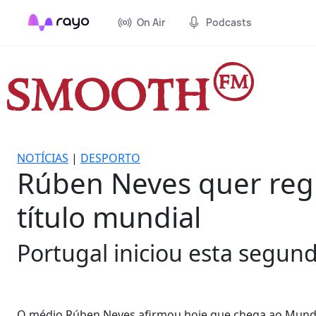
On Air
Podcasts
NOTÍCIAS
|
DESPORTO
Rúben Neves quer regr
título mundial
Portugal iniciou esta segun
O médio Rúben Neves afirmou hoje que chega ao Mundia