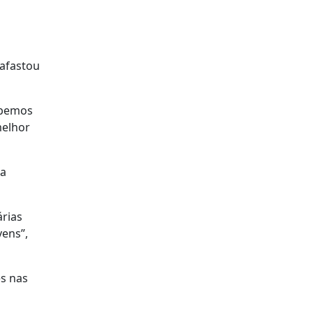
 afastou
abemos
melhor
ra
árias
vens”,
es nas