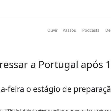
Ouvir
Passou
Podcasts
De
essar a Portugal após 1
da-feira o estágio de preparaç
l2026 de futebol a viver o melhor momento da carreira e 