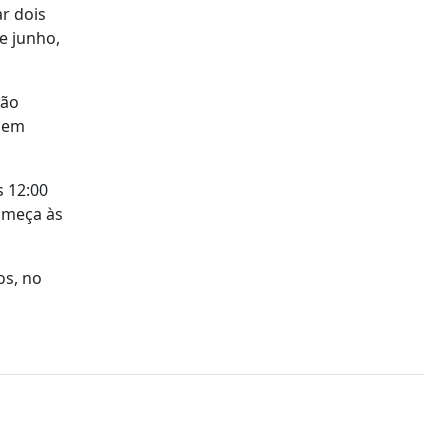
r dois
e junho,
ção
, em
 12:00
omeça às
os, no