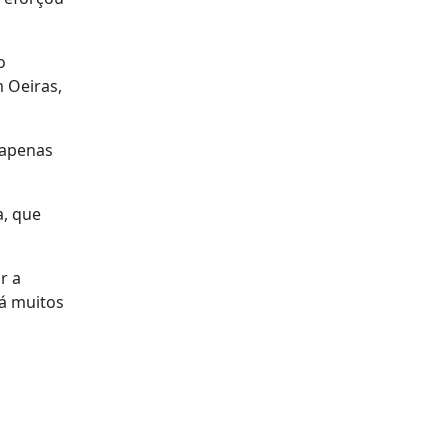
o
 Oeiras,
 apenas
a, que
r a
Há muitos