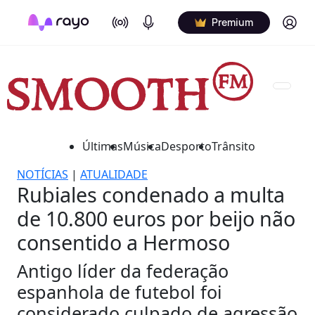
On Air
Podcasts
Log in
Premium
Últimas
Música
Desporto
Trânsito
NOTÍCIAS
|
ATUALIDADE
Rubiales condenado a multa
de 10.800 euros por beijo não
consentido a Hermoso
Antigo líder da federação
espanhola de futebol foi
considerado culpado de agressão